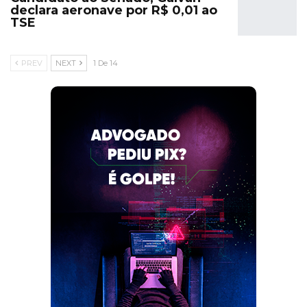
declara aeronave por R$ 0,01 ao
TSE
PREV
NEXT
1 De 14