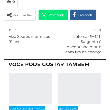
0
WhatsApp
Facebook
Compartilhar
Twitter
Google+
>
>
Elza Soares morre aos
Luto na PMMT:
ReddIt
Pinterest
Telegram
91 anos
Sargento é
encontrado morto
com tiro na cabeça
Facebook Messenger
Viber
O email
VOCÊ PODE GOSTAR TAMBÉM
LIDERADA POR ERAÍ MAGGI
ELEIÇÕES 2026