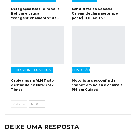
Delegação brasileira vai à
Candidato ao Senado,
Bolívia e causa
Galvan declara aeronave
“congestionamento” de…
por R$ 0,01 ao TSE
SUCESSO INTERNACIONAL
CONFUSÃO
Capivaras na ALMT são
Motorista desconfia de
destaque no New York
“bebê” em bolsa e chama a
Times
PM em Cuiabá
PREV
NEXT
DEIXE UMA RESPOSTA