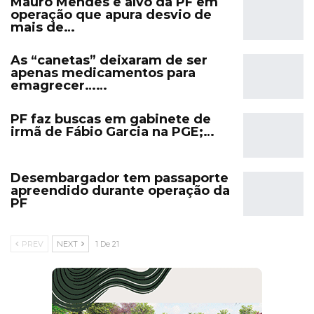
Mauro Mendes é alvo da PF em
operação que apura desvio de
mais de…
As “canetas” deixaram de ser
apenas medicamentos para
emagrecer……
PF faz buscas em gabinete de
irmã de Fábio Garcia na PGE;…
Desembargador tem passaporte
apreendido durante operação da
PF
PREV
NEXT
1 De 21