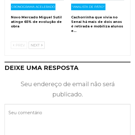
CRONOGRAMA ACELERADO
"ANALISTA DE PÁTIO"
Novo Mercado Miguel Sutil
Cachorrinha que vivia no
atinge 65% de evolução de
Senai há mais de dois anos
obra
é retirada e mobiliza alunos
e…
PREV
NEXT
DEIXE UMA RESPOSTA
Seu endereço de email não será
publicado.