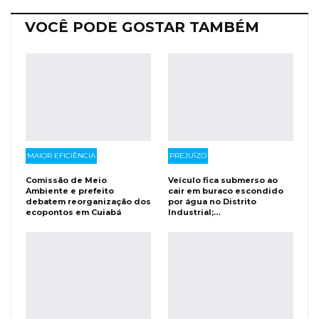
Facebook Messenger
Viber
O email
VOCÊ PODE GOSTAR TAMBÉM
MAIOR EFICIÊNCIA
PREJUÍZO
Comissão de Meio
Veículo fica submerso ao
Ambiente e prefeito
cair em buraco escondido
debatem reorganização dos
por água no Distrito
ecopontos em Cuiabá
Industrial;…