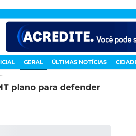
ICIAL
GERAL
ÚLTIMAS NOTÍCIAS
CIDAD
TE
MUNDO
TECNOLOGIA
VARIEDADES
as
MT plano para defender