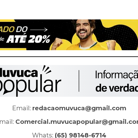
Email:
redacaomuvuca@gmail.com
mail:
Comercial.muvucapopular@gmail.c
Whats:
(65) 98148-6714