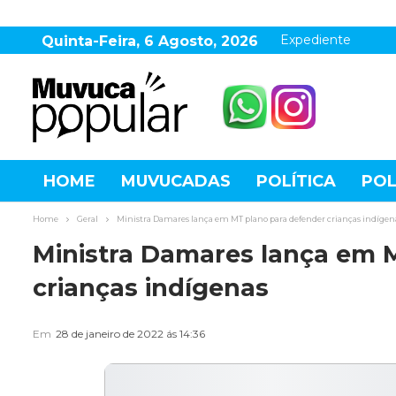
Expediente
Quinta-Feira, 6 Agosto, 2026
HOME
MUVUCADAS
POLÍTICA
POL
AGRONEGÓCIO
DESTAQUES
ESPOR
Home
Geral
Ministra Damares lança em MT plano para defender crianças indígen
Ministra Damares lança em 
crianças indígenas
Em
28 de janeiro de 2022 ás 14:36