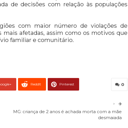
ada de decisões com relação às populações
regiões com maior número de violações de
as mais afetadas, assim como os motivos que
io familiar e comunitário.
0
oogle+
ReddIt
Pinterest
er
O email
>
MG: criança de 2 anos é achada morta com a mãe
desmaiada