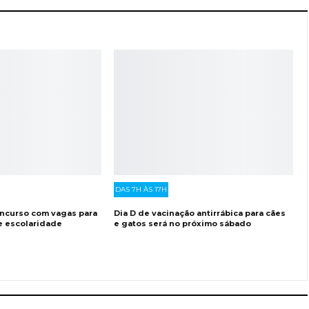
DAS 7H ÀS 17H
oncurso com vagas para
Dia D de vacinação antirrábica para cães
e escolaridade
e gatos será no próximo sábado