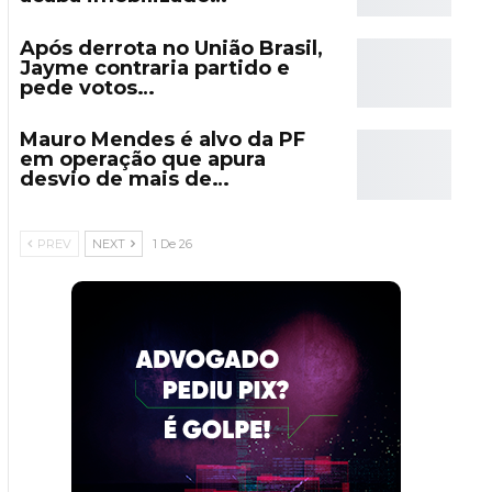
Após derrota no União Brasil,
Jayme contraria partido e
pede votos…
Mauro Mendes é alvo da PF
em operação que apura
desvio de mais de…
PREV
NEXT
1 De 26