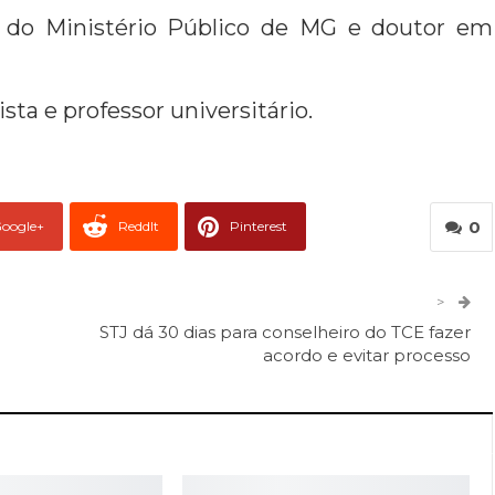
r do Ministério Público de MG e doutor em
sta e professor universitário.
0
oogle+
ReddIt
Pinterest
er
O email
>
STJ dá 30 dias para conselheiro do TCE fazer
acordo e evitar processo