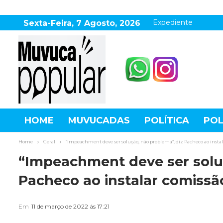
Expediente
Sexta-Feira, 7 Agosto, 2026
HOME
MUVUCADAS
POLÍTICA
POL
AGRONEGÓCIO
DESTAQUES
ESPOR
Home
Geral
“Impeachment deve ser solução, não problema”, diz Pacheco ao insta
“Impeachment deve ser soluç
Pacheco ao instalar comissã
Em
11 de março de 2022 ás 17:21