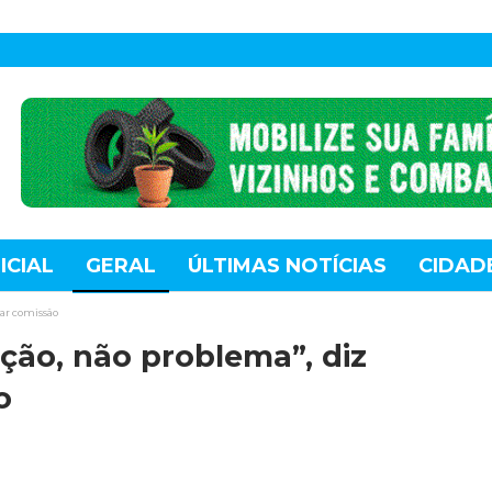
ICIAL
GERAL
ÚLTIMAS NOTÍCIAS
CIDAD
TE
MUNDO
TECNOLOGIA
VARIEDADES
lar comissão
ão, não problema”, diz
o