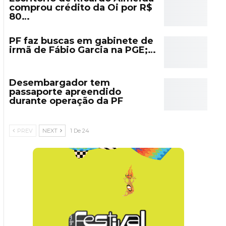
comprou crédito da Oi por R$
80…
PF faz buscas em gabinete de
irmã de Fábio Garcia na PGE;…
Desembargador tem
passaporte apreendido
durante operação da PF
PREV
NEXT
1 De 24