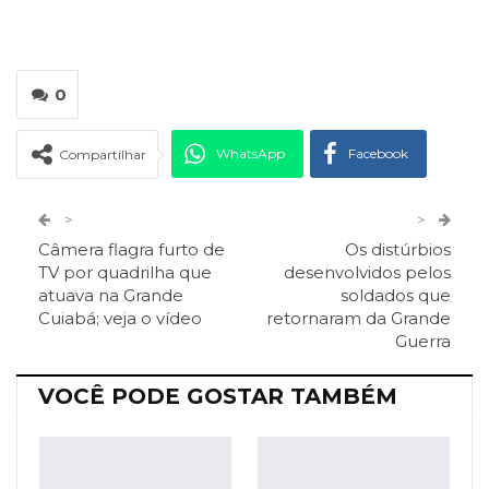
0
WhatsApp
Facebook
Compartilhar
Twitter
Google+
>
>
Câmera flagra furto de
Os distúrbios
ReddIt
Pinterest
Telegram
TV por quadrilha que
desenvolvidos pelos
atuava na Grande
soldados que
Cuiabá; veja o vídeo
retornaram da Grande
Facebook Messenger
Viber
O email
Guerra
VOCÊ PODE GOSTAR TAMBÉM