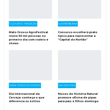
CULTURA E TRADIÇÃO
GASTRONOMIA
Mato Grosso AgroFestival
Concurso escolherá prato
reúne 50 mil pessoas no
típico para representar a
primeiro dia com rodeio e
“Capital do Nortão”
shows
PARA TODOS OS GOSTOS
DIA DOS PAIS
Dia Internacional da
Museu de História Natural
Cerveja: conheça o que
promove oficina de pipas
diferencia os estilos
para pais e filhos domingo