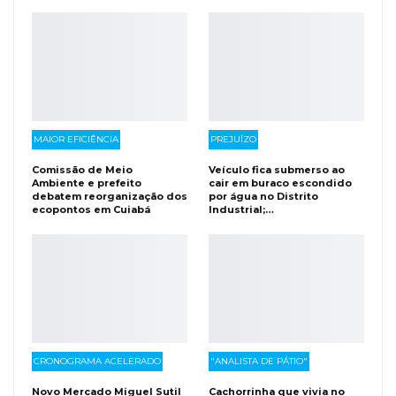
MAIOR EFICIÊNCIA
PREJUÍZO
Comissão de Meio
Veículo fica submerso ao
Ambiente e prefeito
cair em buraco escondido
debatem reorganização dos
por água no Distrito
ecopontos em Cuiabá
Industrial;…
CRONOGRAMA ACELERADO
"ANALISTA DE PÁTIO"
Novo Mercado Miguel Sutil
Cachorrinha que vivia no