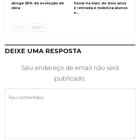
atinge 65% de evolução de
Senai há mais de dois anos
obra
é retirada e mobiliza alunos
e…
PREV
NEXT
DEIXE UMA RESPOSTA
Seu endereço de email não será
publicado.