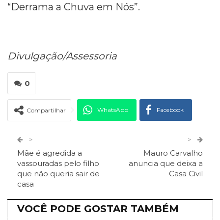
“Derrama a Chuva em Nós”.
Divulgação/Assessoria
0
WhatsApp
Facebook
Compartilhar
Twitter
Google+
>
>
Mãe é agredida a
Mauro Carvalho
ReddIt
Pinterest
Telegram
vassouradas pelo filho
anuncia que deixa a
que não queria sair de
Casa Civil
casa
Facebook Messenger
Viber
O email
VOCÊ PODE GOSTAR TAMBÉM