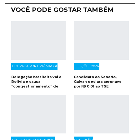
VOCÊ PODE GOSTAR TAMBÉM
LIDERADA POR ERAÍ MAGGI
ELEIÇÕES 2026
Delegação brasileira vai à
Candidato ao Senado,
Bolívia e causa
Galvan declara aeronave
“congestionamento” de…
por R$ 0,01 ao TSE
SUCESSO INTERNACIONAL
CONFUSÃO