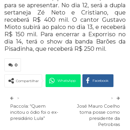
para se apresentar. No dia 12, será a dupla
sertaneja Zé Neto e Cristiano, que
receberá R$ 400 mil. O cantor Gustavo
Mioto subirá ao palco no dia 13, e receberá
R$ 150 mil. Para encerrar a Exporriso no
dia 14, terá o show da banda Barões da
Pisadinha, que receberá R$ 250 mil.
0
WhatsApp
Facebook
Compartilhar
Twitter
Google+
>
>
Paccola: “Quem
José Mauro Coelho
ReddIt
Pinterest
Telegram
incitou o ódio foi o ex-
toma posse como
presidiário Lula”
presidente da
Petrobras
Facebook Messenger
Viber
O email