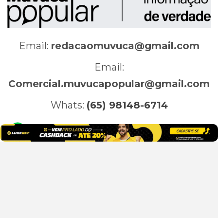
Email:
redacaomuvuca@gmail.com
Email:
Comercial.muvucapopular@gmail.com
Whats:
(65) 98148-6714
x
Este site usa cookies para melhorar sua experiência.
Home
Muvucadas
Política
Policial
Geral
Presumiremos que você está ok com isso, mas você pode
Últimas Notícias
Cidades
Artigos
Esportes
cancelar se desejar.
Aceitar
consulte Mais informação
Agronegócio
Destaques
Esporte
Mundo
Tecnologia
Variedades
Videos