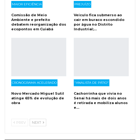
MAIOR EFICIÊNCIA
PREJUÍZO
Comissão de Meio
Veículo fica submerso ao
Ambiente e prefeito
cair em buraco escondido
debatem reorganização dos
por água no Distrito
ecopontos em Cuiabá
Industrial;…
CRONOGRAMA ACELERADO
"ANALISTA DE PÁTIO"
Novo Mercado Miguel Sutil
Cachorrinha que vivia no
atinge 65% de evolução de
Senai há mais de dois anos
obra
é retirada e mobiliza alunos
e…
PREV
NEXT