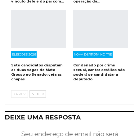
vínculo dele e do pai com…
operação da…
ELEIÇÕES 2026
NOVA DERROTA NO TRE
Sete candidatos disputam
Condenado por crime
as duas vagas de Mato
sexual, cantor católico não
Grosso no Senado; veja as
poderá se candidatar a
chapas
deputado
PREV
NEXT
DEIXE UMA RESPOSTA
Seu endereço de email não será