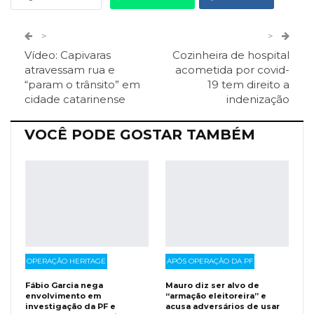
Twitter
Google+
>
>
Vídeo: Capivaras
Cozinheira de hospital
ReddIt
Pinterest
Telegram
atravessam rua e
acometida por covid-
“param o trânsito” em
19 tem direito a
cidade catarinense
indenização
Facebook Messenger
Viber
O email
VOCÊ PODE GOSTAR TAMBÉM
OPERAÇÃO HERITAGE
APÓS OPERAÇÃO DA PF
Fábio Garcia nega
Mauro diz ser alvo de
envolvimento em
“armação eleitoreira” e
investigação da PF e
acusa adversários de usar