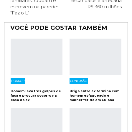
familiares, roubam e
escândalos e arrecada
escrevem na parede:
R$ 360 milhões
Facebook Messenger
Viber
O email
“Faz o L”
VOCÊ PODE GOSTAR TAMBÉM
HORROR
CONFUSÃO
Homem leva três golpes de
Briga entre ex termina com
faca e procura socorro na
homem esfaqueado e
casa da ex
mulher ferida em Cuiabá