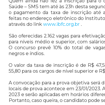
Quem ainda não fez a inscrição para o 
Saúde – SMS tem até às 23h desta segunda-
o pagamento da taxa de inscrição até a
feitas no endereço eletrônico do Institut
através do link
www.ibfc.org.br
.
São oferecidas 2.162 vagas para efetivaç
para níveis médio e superior, com salário
O concurso prevê 10% do total de vaga
negros e índios.
O valor da taxa de inscrição é de R$ 47,
55,80 para os cargos de nível superior e R
A convocação para a prova objetiva será d
locais de prova acontece em 23/01/2023. A
2023 e serão aplicadas em horários difere
Portanto, caso queira, o candidato pode s