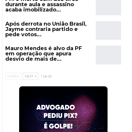
durante aula e assassino
acaba imobilizado…
Após derrota no União Brasil,
Jayme contraria partido e
pede votos…
Mauro Mendes é alvo da PF
em operação que apura
desvio de mais de…
PREV
NEXT
1 De 26