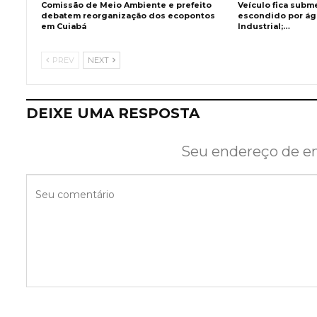
Comissão de Meio Ambiente e prefeito
Veículo fica subm
debatem reorganização dos ecopontos
escondido por águ
em Cuiabá
Industrial;…
PREV
NEXT
DEIXE UMA RESPOSTA
Seu endereço de em