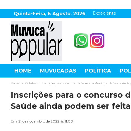
Expediente
Quinta-Feira, 6 Agosto, 2026
HOME
MUVUCADAS
POLÍTICA
POL
AGRONEGÓCIO
DESTAQUES
ESPOR
Home
Cidades
Inscrições para o concurso da Secretaria Municipal de Saúde ainda 
Inscrições para o concurso d
Saúde ainda podem ser feita
Em
21 de novembro de 2022 ás 11:00