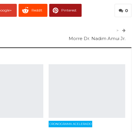
0
oogle+
ReddIt
Pinterest
er
O email
>
Morre Dr. Nadim Amui Jr.
CRONOGRAMA ACELERADO