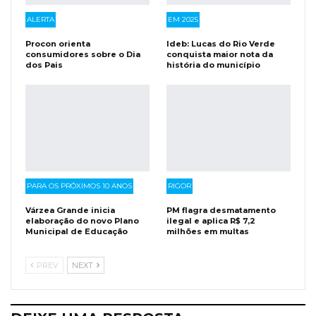
ALERTA
EM 2025
Procon orienta
Ideb: Lucas do Rio Verde
consumidores sobre o Dia
conquista maior nota da
dos Pais
história do município
PARA OS PRÓXIMOS 10 ANOS
RIGOR
Várzea Grande inicia
PM flagra desmatamento
elaboração do novo Plano
ilegal e aplica R$ 7,2
Municipal de Educação
milhões em multas
PREV
NEXT