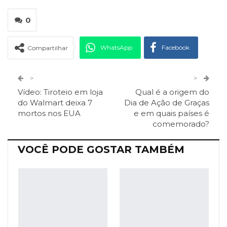
0
WhatsApp
Facebook
Compartilhar
Twitter
Google+
>
>
Vídeo: Tiroteio em loja
Qual é a origem do
ReddIt
Pinterest
Telegram
do Walmart deixa 7
Dia de Ação de Graças
mortos nos EUA
e em quais países é
comemorado?
Facebook Messenger
Viber
O email
VOCÊ PODE GOSTAR TAMBÉM