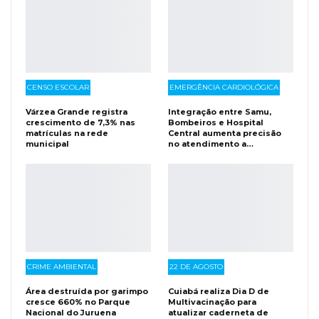
CENSO ESCOLAR
EMERGÊNCIA CARDIOLÓGICA
Várzea Grande registra
Integração entre Samu,
crescimento de 7,3% nas
Bombeiros e Hospital
matrículas na rede
Central aumenta precisão
municipal
no atendimento a…
CRIME AMBIENTAL
22 DE AGOSTO
Área destruída por garimpo
Cuiabá realiza Dia D de
cresce 660% no Parque
Multivacinação para
Nacional do Juruena
atualizar caderneta de