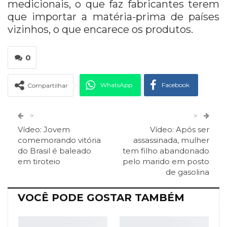
medicionais, o que faz fabricantes terem
que importar a matéria-prima de países
vizinhos, o que encarece os produtos.
0
WhatsApp
Facebook
Compartilhar
Twitter
Google+
>
>
Vídeo: Jovem
Vídeo: Após ser
ReddIt
Pinterest
Telegram
comemorando vitória
assassinada, mulher
do Brasil é baleado
tem filho abandonado
em tiroteio
pelo marido em posto
Facebook Messenger
Viber
O email
de gasolina
VOCÊ PODE GOSTAR TAMBÉM