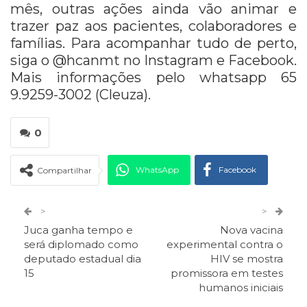
mês, outras ações ainda vão animar e
trazer paz aos pacientes, colaboradores e
famílias. Para acompanhar tudo de perto,
siga o @hcanmt no Instagram e Facebook.
Mais informações pelo whatsapp 65
9.9259-3002 (Cleuza).
0
WhatsApp
Facebook
Compartilhar
Twitter
Google+
>
>
Juca ganha tempo e
Nova vacina
ReddIt
Pinterest
Telegram
será diplomado como
experimental contra o
deputado estadual dia
HIV se mostra
15
promissora em testes
Facebook Messenger
Viber
O email
humanos iniciais