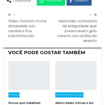
WhatsApp
Facebook
Compartilhar
Twitter
Google+
>
>
Vídeo: homem morre
Yakhchals: os freezers
ReddIt
Pinterest
Telegram
atropelado por
da antiguidade que
carreta e fica
preservavam gelo
irreconhecível
mesmo nos verões do
Facebook Messenger
Viber
O email
deserto
VOCÊ PODE GOSTAR TAMBÉM
MEDIDA
APÓS MORTE DE CÃES
Presos que trabalham
Abilio rebate críticas e diz