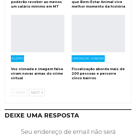
poderão receber ao menos
que Bem-Estar Animal vive
um salário mínimo em MT
melhor momento da história
ALERTA
OPERAÇÃO SONORA
Voz clonada e imagem falsa
Fiscalização aborda mais de
viram novas armas do crime
200 pessoas e percorre
virtual
cinco bairros
PREV
NEXT
DEIXE UMA RESPOSTA
Seu endereço de email não será