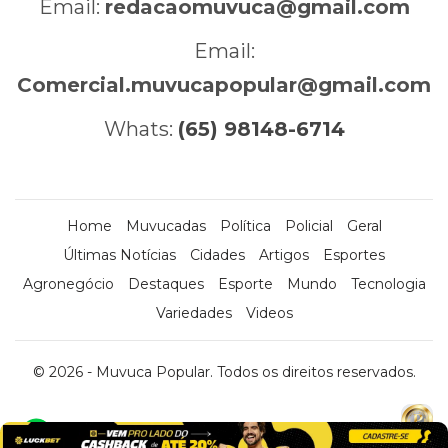
Email:
redacaomuvuca@gmail.com
Email:
Comercial.muvucapopular@gmail.com
Whats:
(65) 98148-6714
Home
Muvucadas
Política
Policial
Geral
Últimas Notícias
Cidades
Artigos
Esportes
Agronegócio
Destaques
Esporte
Mundo
Tecnologia
Variedades
Videos
© 2026 - Muvuca Popular. Todos os direitos reservados.
x