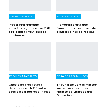
COMBATE AO CRIME
ALERTA AOS SINAIS
Procurador defende
Promotora alerta que
atuação conjunta entre MPF
feminicídio é resultado de
e PF contra organizações
controle e não de “paixão”
criminosas
DE VOLTA À NATUREZA
OBRA DE R$ 86 MILHÕES
Onça-parda resgatada
Tribunal de Contas mantém
debilitada em MT é solta
suspensão das obras no
após passar por reabilitação
Mirante de Chapada dos
Guimarães
PREV
NEXT