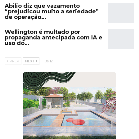
Abilio diz que vazamento
“prejudicou muito a seriedade”
de operação…
Wellington é multado por
propaganda antecipada com IA e
uso do…
PREV
NEXT
1 De 12