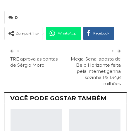
0
WhatsApp
Facebook
Compartilhar
Twitter
Google+
>
>
TRE aprova as contas
Mega-Sena: aposta de
ReddIt
Pinterest
Telegram
de Sérgio Moro
Belo Horizonte feita
pela internet ganha
sozinha R$ 134,8
Facebook Messenger
Viber
O email
milhões
VOCÊ PODE GOSTAR TAMBÉM