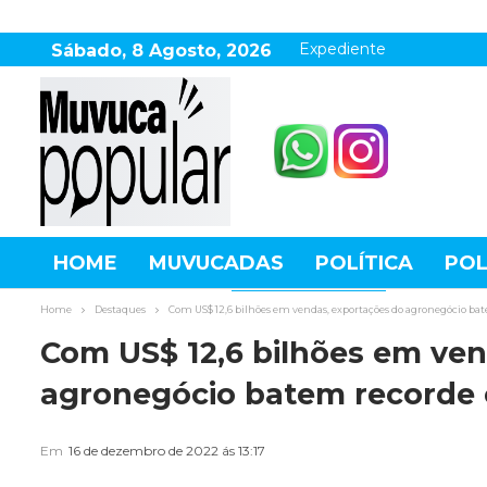
Expediente
Sábado, 8 Agosto, 2026
HOME
MUVUCADAS
POLÍTICA
POL
AGRONEGÓCIO
DESTAQUES
ESPOR
Home
Destaques
Com US$ 12,6 bilhões em vendas, exportações do agronegócio 
Com US$ 12,6 bilhões em ven
agronegócio batem recorde
Em
16 de dezembro de 2022 ás 13:17