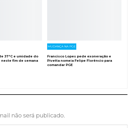
MUDANÇA NA PGE
 de 37°C e umidade do
Francisco Lopes pede exoneração e
% neste fim de semana
Pivetta nomeia Felipe Florêncio para
comandar PGE
ail não será publicado.