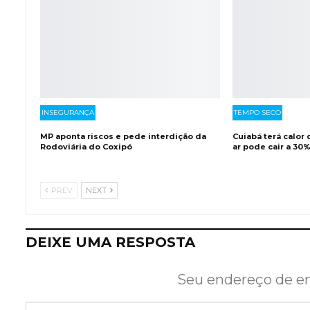
INSEGURANÇA
TEMPO SECO
MP aponta riscos e pede interdição da
Cuiabá terá calor
Rodoviária do Coxipó
ar pode cair a 30
PREV
NEXT
DEIXE UMA RESPOSTA
Seu endereço de em