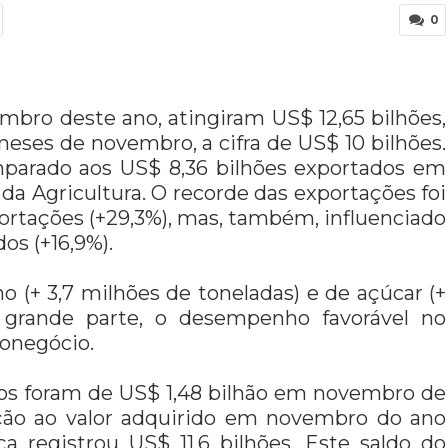
0
bro deste ano, atingiram US$ 12,65 bilhões,
meses de novembro, a cifra de US$ 10 bilhões.
omparado aos US$ 8,36 bilhões exportados em
da Agricultura. O recorde das exportações foi
rtações (+29,3%), mas, também, influenciado
os (+16,9%).
(+ 3,7 milhões de toneladas) e de açúcar (+
m grande parte, o desempenho favorável no
ronegócio.
os foram de US$ 1,48 bilhão em novembro de
ção ao valor adquirido em novembro do ano
a registrou US$ 11,6 bilhões. Este saldo do