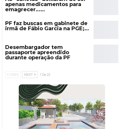
apenas medicamentos para
emagrecer……
PF faz buscas em gabinete de
irmã de Fábio Garcia na PGE;…
Desembargador tem
passaporte apreendido
durante operação da PF
PREV
NEXT
1 De 22