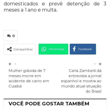
domesticados e prevê detenção de 3
meses a 1 ano e multa.
0
WhatsApp
Facebook
Compartilhar
Twitter
Google+
>
>
Mulher grávida de 7
Carla Zambelli dá
ReddIt
Pinterest
Telegram
meses morre em
entrevista a jornal
acidente de carro em
espanhol e mostra ao
Cuiabá
mundo atual situação
Facebook Messenger
Viber
O email
do Brasil
VOCÊ PODE GOSTAR TAMBÉM