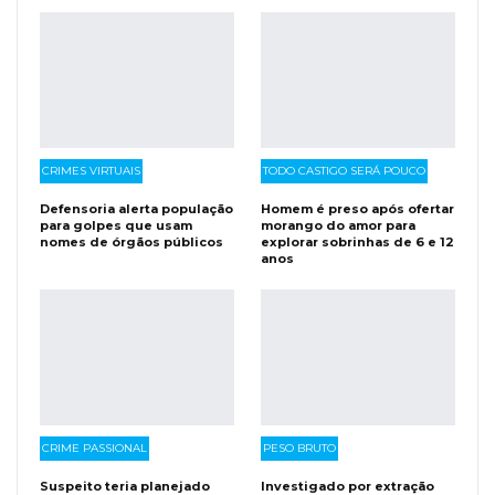
CRIMES VIRTUAIS
TODO CASTIGO SERÁ POUCO
Defensoria alerta população
Homem é preso após ofertar
para golpes que usam
morango do amor para
nomes de órgãos públicos
explorar sobrinhas de 6 e 12
anos
CRIME PASSIONAL
PESO BRUTO
Suspeito teria planejado
Investigado por extração