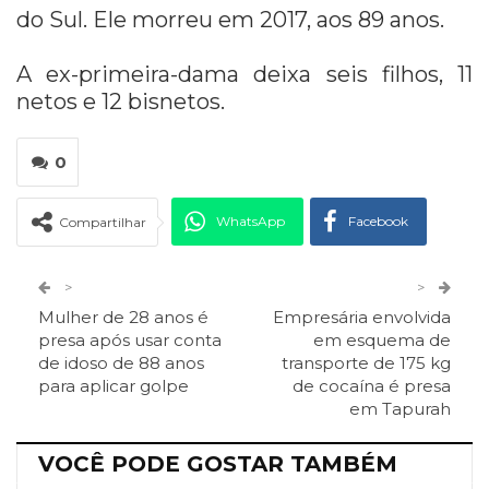
do Sul. Ele morreu em 2017, aos 89 anos.
A ex-primeira-dama deixa seis filhos, 11
netos e 12 bisnetos.
0
WhatsApp
Facebook
Compartilhar
Twitter
Google+
>
>
Mulher de 28 anos é
Empresária envolvida
ReddIt
Pinterest
Telegram
presa após usar conta
em esquema de
de idoso de 88 anos
transporte de 175 kg
para aplicar golpe
de cocaína é presa
Facebook Messenger
Viber
O email
em Tapurah
VOCÊ PODE GOSTAR TAMBÉM