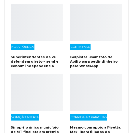
NOTA PÚBLICA
CONTA FAKE
Superintendentes da PF
Golpistas usam foto de
defendem diretor-geral e
Abilio para pedir dinheiro
cobram independência
pelo WhatsApp
VOTAÇÃO ABERTA
CORRIDA AO PAIAGUÁS
Sinop é o único município
Mesmo com apoio a Pivetta,
de MT finalista em prêmio
Max libera filiados do