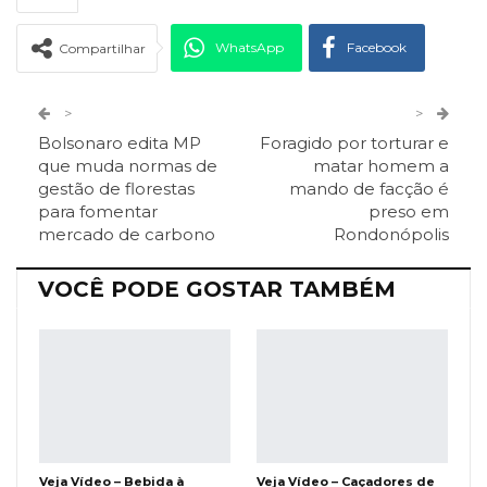
WhatsApp
Facebook
Compartilhar
Twitter
Google+
>
>
Bolsonaro edita MP
Foragido por torturar e
ReddIt
Pinterest
Telegram
que muda normas de
matar homem a
gestão de florestas
mando de facção é
para fomentar
preso em
Facebook Messenger
Viber
O email
mercado de carbono
Rondonópolis
VOCÊ PODE GOSTAR TAMBÉM
Veja Vídeo – Bebida à
Veja Vídeo – Caçadores de