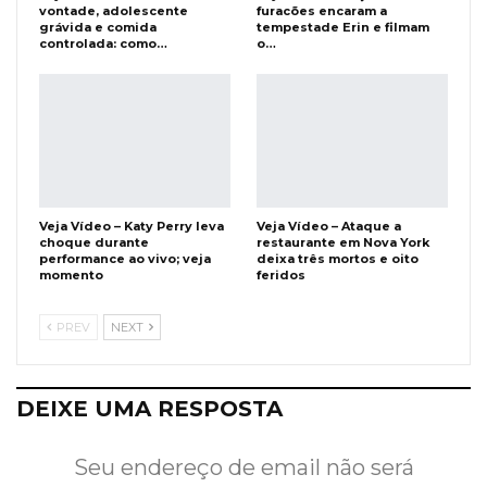
vontade, adolescente
furacões encaram a
grávida e comida
tempestade Erin e filmam
controlada: como…
o…
Veja Vídeo – Katy Perry leva
Veja Vídeo – Ataque a
choque durante
restaurante em Nova York
performance ao vivo; veja
deixa três mortos e oito
momento
feridos
PREV
NEXT
DEIXE UMA RESPOSTA
Seu endereço de email não será