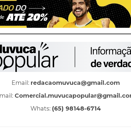
Email:
redacaomuvuca@gmail.com
mail:
Comercial.muvucapopular@gmail.c
Whats:
(65) 98148-6714