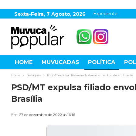
Expediente
Sexta-Feira, 7 Agosto, 2026
HOME
MUVUCADAS
POLÍTICA
POL
AGRONEGÓCIO
DESTAQUES
ESPOR
Home
Destaques
PSD/MT expulsa filiado envolvido em armar bomba em Brasília
PSD/MT expulsa filiado env
Brasília
Em
27 de dezembro de 2022 ás 16:16