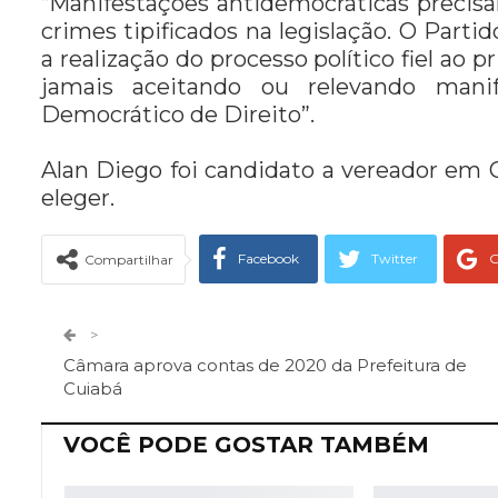
“Manifestações antidemocráticas precis
crimes tipificados na legislação. O Part
a realização do processo político fiel ao 
jamais aceitando ou relevando mani
Democrático de Direito”.
Alan Diego foi candidato a vereador em
eleger.
Facebook
Twitter
G
Compartilhar
Telegram
Facebook Messeng
>
Câmara aprova contas de 2020 da Prefeitura de
Cuiabá
VOCÊ PODE GOSTAR TAMBÉM