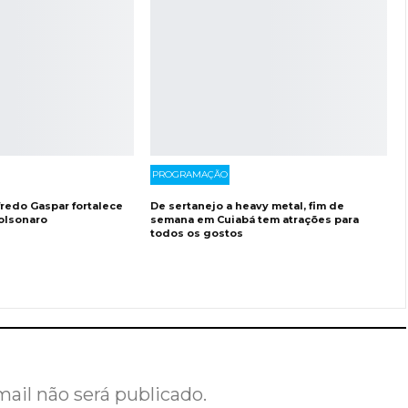
PROGRAMAÇÃO
fredo Gaspar fortalece
De sertanejo a heavy metal, fim de
olsonaro
semana em Cuiabá tem atrações para
todos os gostos
ail não será publicado.