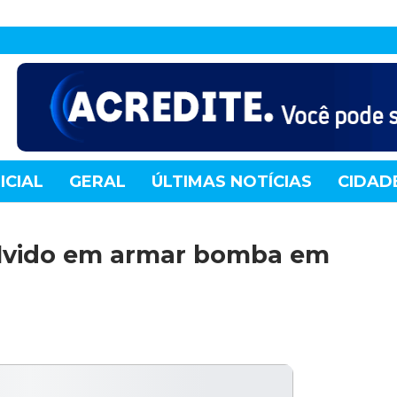
ICIAL
GERAL
ÚLTIMAS NOTÍCIAS
CIDAD
TE
MUNDO
TECNOLOGIA
VARIEDADES
olvido em armar bomba em