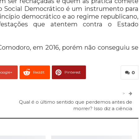
am ser rechaçadas e quem as pratica comete
ido Social Democrático é um instrumento para
princípio democrático e ao regime republicano,
festações que atentem contra o Estado
 Comodoro, em 2016, porém não conseguiu se
0
oogle+
ReddIt
Pinterest
er
O email
>
Qual é o último sentido que perdemos antes de
morrer? Isso diz a ciência