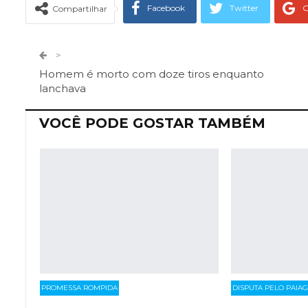
Facebook
Twitter
G
Compartilhar
Telegram
Facebook Messeng
>
Homem é morto com doze tiros enquanto
lanchava
VOCÊ PODE GOSTAR TAMBÉM
PROMESSA ROMPIDA
DISPUTA PELO PAIA