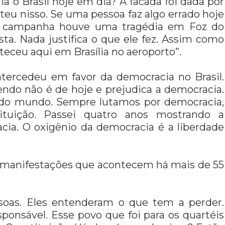
ria o Brasil hoje em dia? A facada foi dada por
teu nisso. Se uma pessoa faz algo errado hoje
e a campanha houve uma tragédia em Foz do
a. Nada justifica o que ele fez. Assim como
nteceu aqui em Brasília no aeroporto”.
tercedeu em favor da democracia no Brasil.
endo não é de hoje e prejudica a democracia.
 todo mundo. Sempre lutamos por democracia,
tituição. Passei quatro anos mostrando a
cia. O oxigênio da democracia é a liberdade
 manifestações que acontecem há mais de 55
ssoas. Eles entenderam o que tem a perder.
onsável. Esse povo que foi para os quartéis