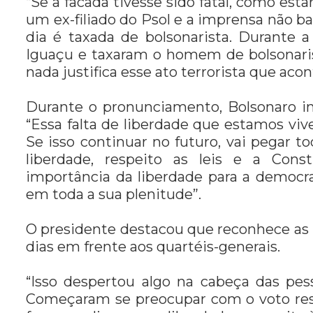
“
Se a facada tivesse sido fatal, como esta
um ex-filiado do Psol e a imprensa não ba
dia é taxada de bolsonarista. Durant
Iguaçu e taxaram o homem de bolsonarist
nada justifica esse ato terrorista que aco
Durante o pronunciamento, Bolsonaro in
“
Essa falta de liberdade que estamos viv
Se isso continuar no futuro, vai pegar
liberdade, respeito as leis e a Cons
importância da liberdade para a democra
em toda a sua plenitude”.
O presidente destacou que reconhece as
dias em frente aos quartéis-generais.
“Isso despertou algo na cabeça das pe
Começaram se preocupar com o voto resp