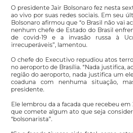
O presidente Jair Bolsonaro fez nesta se
ao vivo por suas redes sociais. Em
seu úl
Bolsonaro afirmou que “o Brasil não vai ac
nenhum chefe de Estado do Brasil enfre
de covid-19 e a invasão russa à Ucr
irrecuperáveis”, lamentou.
O chefe do Executivo repudiou atos terr
no aeroporto de Brasília.
“Nada justifica, a
região do aeroporto, nada justifica um e
coaduna com nenhuma situação, mas c
presidente.
Ele lembrou da a facada que recebeu em 20
que comete algum ato que seja consider
“bolsonarista”.