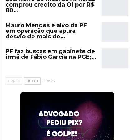
comprou crédito da Oi por R$
80…
Mauro Mendes é alvo da PF
em operação que apura
desvio de mais de…
PF faz buscas em gabinete de
irmã de Fábio Garcia na PGE;…
PREV
NEXT
1 De 23