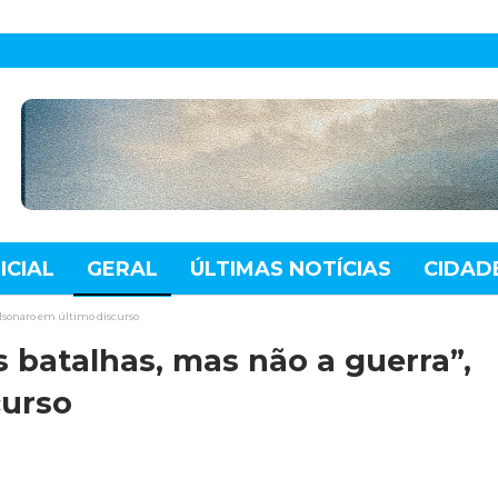
ICIAL
GERAL
ÚLTIMAS NOTÍCIAS
CIDAD
TE
MUNDO
TECNOLOGIA
VARIEDADES
olsonaro em último discurso
 batalhas, mas não a guerra”,
curso