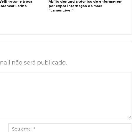
ellington e troca
Abílio denuncia técnico de enfermagem
 Alencar Farina
por expor internação da mãe:
“Lamentável”
ail não será publicado.