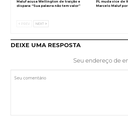
Maluf acusa Wellington de traição e
PL muda vice de W
dispara: “Sua palavra não tem valor”
Marcelo Maluf por
PREV
NEXT
DEIXE UMA RESPOSTA
Seu endereço de em