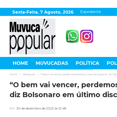
Expediente
Sexta-Feira, 7 Agosto, 2026
HOME
MUVUCADAS
POLÍTICA
POL
AGRONEGÓCIO
DESTAQUES
ESPOR
Home
Destaques
“O bem vai vencer, perdemos batalhas, mas não a guerra”, diz B
“O bem vai vencer, perdemos
diz Bolsonaro em último dis
Em
30 de dezembro de 2022 ás 12:48