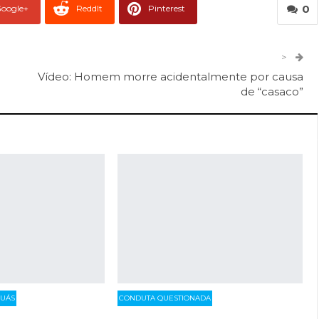
0
oogle+
ReddIt
Pinterest
er
O email
>
Vídeo: Homem morre acidentalmente por causa
de “casaco”
GUÁS
CONDUTA QUESTIONADA