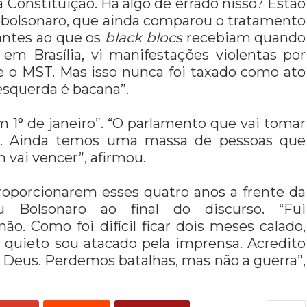
à Constituição. Há algo de errado nisso? Estão
 bolsonaro, que ainda
comparou o tratamento
antes ao que os
black blocs
recebiam quando
em Brasília, vi manifestações violentas por
e o MST. Mas isso nunca foi taxado como ato
esquerda é bacana”.
em 1° de janeiro”. “O parlamento que vai tomar
or. Ainda temos uma massa de pessoas que
 vai vencer”, afirmou.
roporcionarem esses quatro anos a frente da
u Bolsonaro ao final do discurso. “Fui
o. Como foi difícil ficar dois meses calado,
é quieto sou atacado pela imprensa. Acredito
m Deus. Perdemos batalhas, mas não a guerra”,