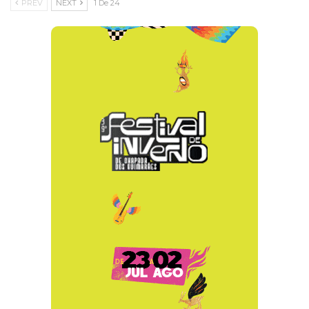
PREV
NEXT
1 De 24