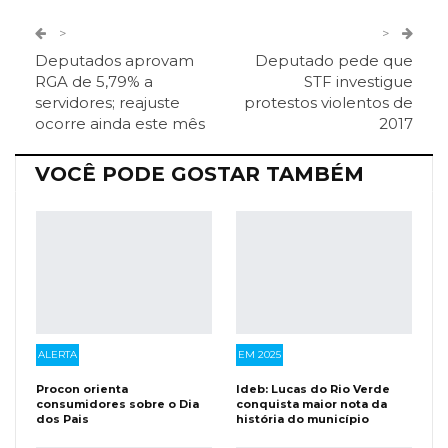
Twitter
Google+
>
>
Deputados aprovam
Deputado pede que
ReddIt
Pinterest
Telegram
RGA de 5,79% a
STF investigue
servidores; reajuste
protestos violentos de
ocorre ainda este mês
2017
Facebook Messenger
Viber
O email
VOCÊ PODE GOSTAR TAMBÉM
ALERTA
EM 2025
Procon orienta
Ideb: Lucas do Rio Verde
consumidores sobre o Dia
conquista maior nota da
dos Pais
história do município