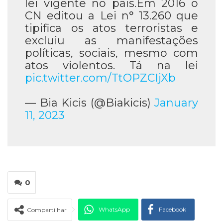
lei vigente no país.Em 2016 o
CN editou a Lei n° 13.260 que
tipifica os atos terroristas e
excluiu as manifestações
políticas, sociais, mesmo com
atos violentos. Tá na lei
pic.twitter.com/TtOPZCIjXb
— Bia Kicis (@Biakicis)
January
11, 2023
0
WhatsApp
Facebook
Compartilhar