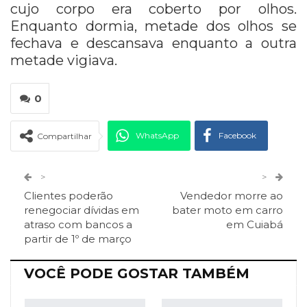
cujo corpo era coberto por olhos.
Enquanto dormia, metade dos olhos se
fechava e descansava enquanto a outra
metade vigiava.
0
WhatsApp
Facebook
Compartilhar
Twitter
Google+
>
>
Clientes poderão
Vendedor morre ao
ReddIt
Pinterest
Telegram
renegociar dívidas em
bater moto em carro
atraso com bancos a
em Cuiabá
partir de 1º de março
Facebook Messenger
Viber
O email
VOCÊ PODE GOSTAR TAMBÉM