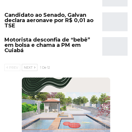
Candidato ao Senado, Galvan
declara aeronave por R$ 0,01 ao
TSE
Motorista desconfia de “bebê”
em bolsa e chama a PM em
Cuiabá
PREV
NEXT
1 De 12