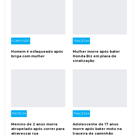
CONFUSÃO
TRAGÉDIA
Homem é esfaqueado após
Mulher morre após bater
briga com mulher
Honda Biz em placa de
sinalização
TRISTEZA
TRAGÉDIA
Menino de 2 anos morre
Adolescente de 17 anos
atropelado após correr para
morre após bater moto na
atravessar rua
traseira de caminhão