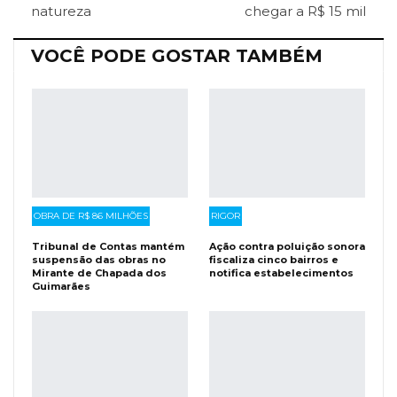
natureza
chegar a R$ 15 mil
VOCÊ PODE GOSTAR TAMBÉM
OBRA DE R$ 86 MILHÕES
RIGOR
Tribunal de Contas mantém
Ação contra poluição sonora
suspensão das obras no
fiscaliza cinco bairros e
Mirante de Chapada dos
notifica estabelecimentos
Guimarães