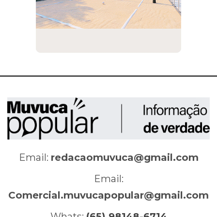
Email:
redacaomuvuca@gmail.com
Email:
Comercial.muvucapopular@gmail.com
Whats:
(65) 98148-6714