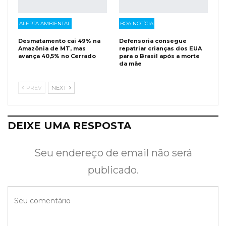
ALERTA AMBIENTAL
BOA NOTÍCIA
Desmatamento cai 49% na
Defensoria consegue
Amazônia de MT, mas
repatriar crianças dos EUA
avança 40,5% no Cerrado
para o Brasil após a morte
da mãe
PREV
NEXT
DEIXE UMA RESPOSTA
Seu endereço de email não será
publicado.