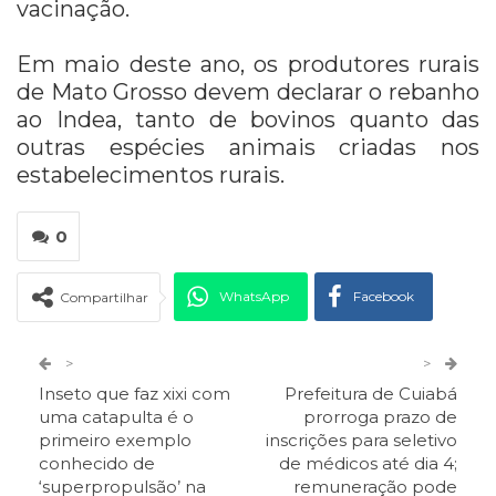
vacinação.
Em maio deste ano, os produtores rurais
de Mato Grosso devem declarar o rebanho
ao Indea, tanto de bovinos quanto das
outras espécies animais criadas nos
estabelecimentos rurais.
0
WhatsApp
Facebook
Compartilhar
Twitter
Google+
>
>
Inseto que faz xixi com
Prefeitura de Cuiabá
ReddIt
Pinterest
Telegram
uma catapulta é o
prorroga prazo de
primeiro exemplo
inscrições para seletivo
conhecido de
de médicos até dia 4;
Facebook Messenger
Viber
O email
‘superpropulsão’ na
remuneração pode