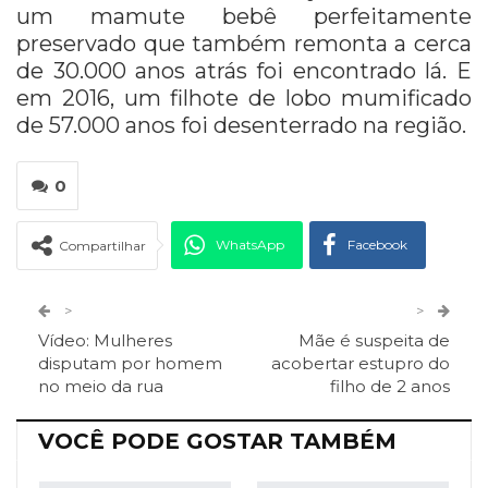
um mamute bebê perfeitamente
preservado que
também remonta a cerca
de 30.000 anos atrás foi encontrado lá. E
em 2016, um filhote de lobo mumificado
de 57.000 anos foi
desenterrado na região.
0
WhatsApp
Facebook
Compartilhar
Twitter
Google+
>
>
Vídeo: Mulheres
Mãe é suspeita de
ReddIt
Pinterest
Telegram
disputam por homem
acobertar estupro do
no meio da rua
filho de 2 anos
Facebook Messenger
Viber
O email
VOCÊ PODE GOSTAR TAMBÉM