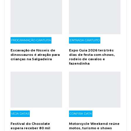
PROGRAMAÇÃO GRATUITA
ENTRADA GRATUITO
Escavação de fósseis de
Expo Guia 2026 terá três
dinossauros é atração para
dias de festa com shows,
crianças na Salgadeira
rodeio de cavalos e
fazendinha
VEJA DATAS
CONFIRA DATA
Festival do Chocolate
Motorcycle Weekend reúne
espera receber 80 mil
motos, turismo e shows