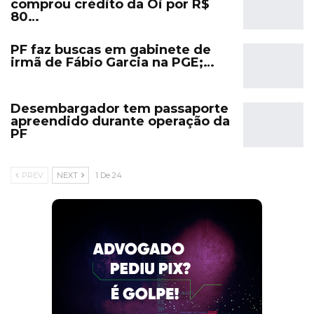
comprou crédito da Oi por R$
80…
PF faz buscas em gabinete de
irmã de Fábio Garcia na PGE;…
Desembargador tem passaporte
apreendido durante operação da
PF
PREV
NEXT
1 De 24