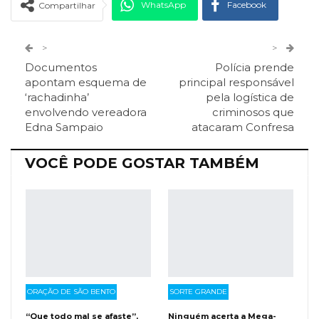
WhatsApp
Facebook
Compartilhar
Twitter
Google+
>
>
Documentos
Polícia prende
ReddIt
Pinterest
Telegram
apontam esquema de
principal responsável
‘rachadinha’
pela logística de
envolvendo vereadora
criminosos que
Facebook Messenger
Viber
O email
Edna Sampaio
atacaram Confresa
VOCÊ PODE GOSTAR TAMBÉM
ORAÇÃO DE SÃO BENTO
SORTE GRANDE
“Que todo mal se afaste”,
Ninguém acerta a Mega-