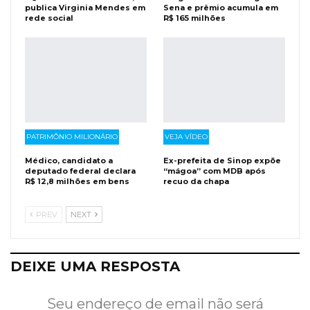
publica Virginia Mendes em
Sena e prêmio acumula em
rede social
R$ 165 milhões
PATRIMÔNIO MILIONÁRIO
VEJA VÍDEO
Médico, candidato a
Ex-prefeita de Sinop expõe
deputado federal declara
“mágoa” com MDB após
R$ 12,8 milhões em bens
recuo da chapa
PREV
NEXT
DEIXE UMA RESPOSTA
Seu endereço de email não será