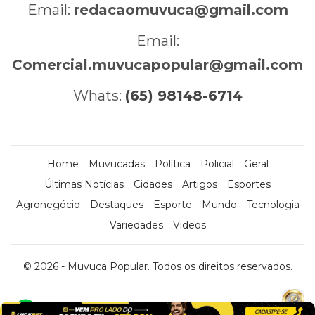
Email:
redacaomuvuca@gmail.com
Email:
Comercial.muvucapopular@gmail.com
Whats:
(65) 98148-6714
Home
Muvucadas
Política
Policial
Geral
Últimas Notícias
Cidades
Artigos
Esportes
Agronegócio
Destaques
Esporte
Mundo
Tecnologia
Variedades
Videos
© 2026 - Muvuca Popular. Todos os direitos reservados.
x