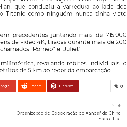
an, que conduziu a varredura ao lado dos
é o Titanic como ninguém nunca tinha visto
 sem precedentes juntando mais de 715.000
ns de vídeo 4K, tiradas durante mais de 200
 chamados “Romeo” e “Juliet”.
limétrica, revelando rebites individuais, o
etritos de 5 km ao redor da embarcação.
0
oogle+
ReddIt
Pinterest
er
O email
>
e
‘Organização de Cooperação de Xangai’ da China
para a Lua