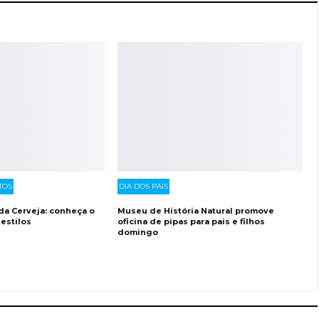
TOS
DIA DOS PAIS
 da Cerveja: conheça o
Museu de História Natural promove
 estilos
oficina de pipas para pais e filhos
domingo