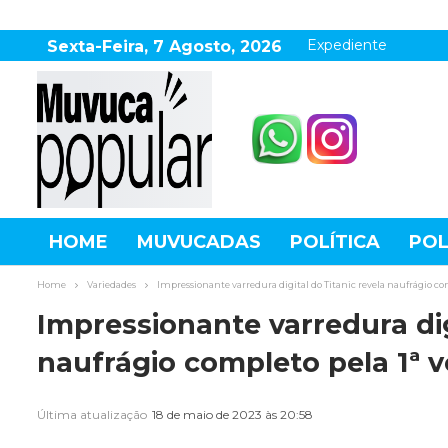
Expediente
Sexta-Feira, 7 Agosto, 2026
HOME
MUVUCADAS
POLÍTICA
POL
AGRONEGÓCIO
DESTAQUES
ESPOR
Home
Variedades
Impressionante varredura digital do Titanic revela naufrágio com
Impressionante varredura dig
naufrágio completo pela 1ª v
Última atualização
18 de maio de 2023 às 20:58