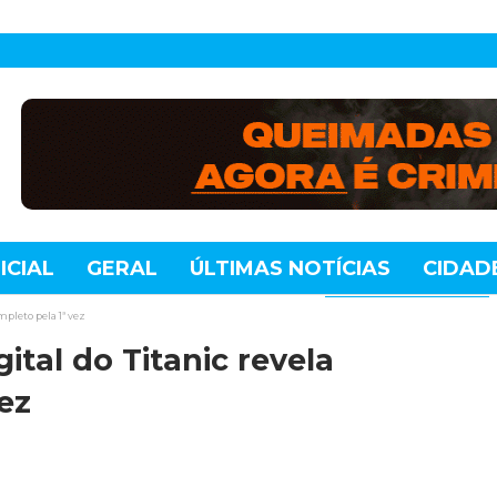
ICIAL
GERAL
ÚLTIMAS NOTÍCIAS
CIDAD
TE
MUNDO
TECNOLOGIA
VARIEDADES
pleto pela 1ª vez
ital do Titanic revela
ez