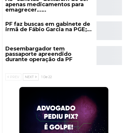
apenas medicamentos para
emagrecer……
PF faz buscas em gabinete de
irmã de Fábio Garcia na PGE;…
Desembargador tem
passaporte apreendido
durante operação da PF
PREV
NEXT
1 De 22