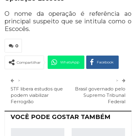
O nome da operação é referência ao
principal suspeito que se intitula como o
Escocês.
0
WhatsApp
Facebook
Compartilhar
Twitter
Google+
>
>
STF libera estudos que
Brasil governado pelo
ReddIt
Pinterest
Telegram
podem viabilizar
Supremo Tribunal
Ferrogrão
Federal
Facebook Messenger
Viber
O email
VOCÊ PODE GOSTAR TAMBÉM