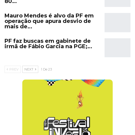
80…
Mauro Mendes é alvo da PF em
operação que apura desvio de
mais de…
PF faz buscas em gabinete de
irmã de Fábio Garcia na PGE;…
PREV
NEXT
1 De 23