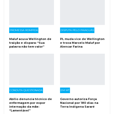
PROMESSA ROMPIDA
DISPUTA PELO PAIAGUÁS
Maluf acusa Wellington de
PL muda vice de Wellington
traição e dispara: “Sua
e troca Marcelo Maluf por
palavra não tem valor”
Alencar Farina
CONDUTA QUESTIONADA
EM MT
Abílio denuncia técnico de
Governo autoriza Força
enfermagem por expor
Nacional por 180 dias na
internação da mãe:
Terra Indígena Sararé
“Lamentável”