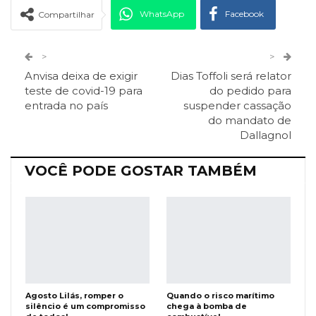
WhatsApp
Facebook
Compartilhar
Twitter
Google+
>
>
Anvisa deixa de exigir
Dias Toffoli será relator
ReddIt
Pinterest
Telegram
teste de covid-19 para
do pedido para
entrada no país
suspender cassação
do mandato de
Facebook Messenger
Viber
O email
Dallagnol
VOCÊ PODE GOSTAR TAMBÉM
Agosto Lilás, romper o
Quando o risco marítimo
silêncio é um compromisso
chega à bomba de