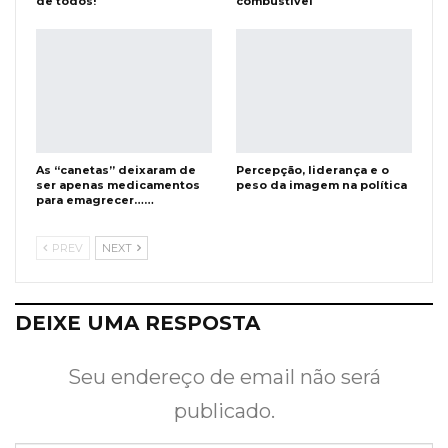
de todos!
combustível
As “canetas” deixaram de
Percepção, liderança e o
ser apenas medicamentos
peso da imagem na política
para emagrecer……
PREV
NEXT
DEIXE UMA RESPOSTA
Seu endereço de email não será
publicado.