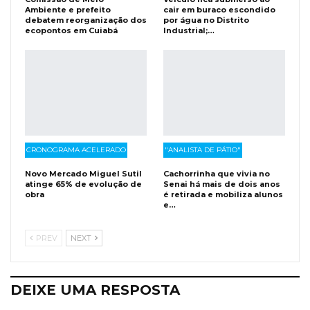
Ambiente e prefeito
cair em buraco escondido
debatem reorganização dos
por água no Distrito
ecopontos em Cuiabá
Industrial;…
CRONOGRAMA ACELERADO
"ANALISTA DE PÁTIO"
Novo Mercado Miguel Sutil
Cachorrinha que vivia no
atinge 65% de evolução de
Senai há mais de dois anos
obra
é retirada e mobiliza alunos
e…
PREV
NEXT
DEIXE UMA RESPOSTA