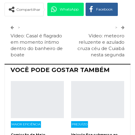
WhatsApp
Facebook
Compartilhar
Twitter
Google+
>
>
Vídeo: Casal é flagrado
Vídeo: meteoro
ReddIt
Pinterest
Telegram
em momento íntimo
reluzente e azulado
dentro do banheiro de
cruza céu de Cuiabá
boate
nesta segunda
Facebook Messenger
Viber
O email
VOCÊ PODE GOSTAR TAMBÉM
MAIOR EFICIÊNCIA
PREJUÍZO
Comissão de Meio
Veículo fica submerso ao