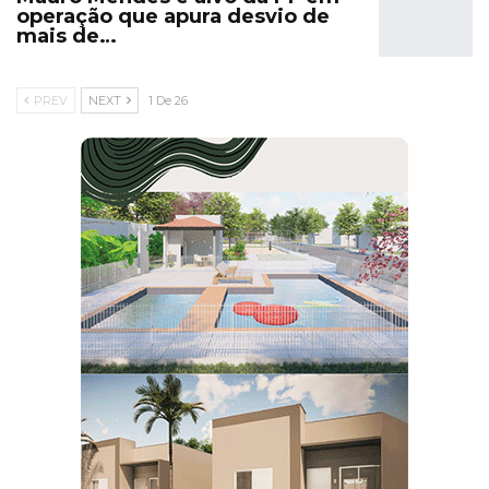
operação que apura desvio de
mais de…
PREV
NEXT
1 De 26