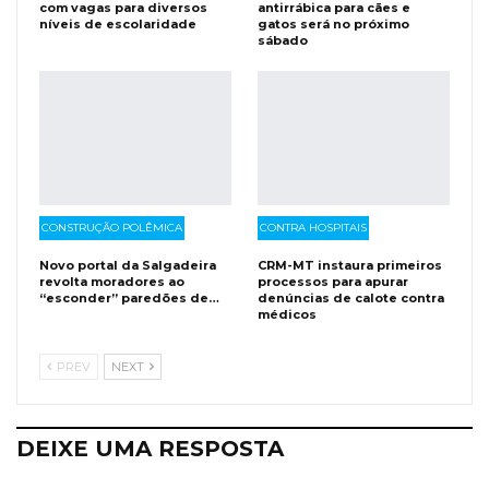
com vagas para diversos
antirrábica para cães e
níveis de escolaridade
gatos será no próximo
sábado
CONSTRUÇÃO POLÊMICA
CONTRA HOSPITAIS
Novo portal da Salgadeira
CRM-MT instaura primeiros
revolta moradores ao
processos para apurar
“esconder” paredões de…
denúncias de calote contra
médicos
PREV
NEXT
DEIXE UMA RESPOSTA