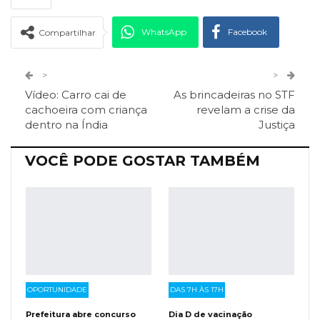
WhatsApp
Facebook
Compartilhar
Twitter
Google+
>
>
Vídeo: Carro cai de
As brincadeiras no STF
ReddIt
Pinterest
Telegram
cachoeira com criança
revelam a crise da
dentro na Índia
Justiça
Facebook Messenger
Viber
O email
VOCÊ PODE GOSTAR TAMBÉM
OPORTUNIDADE
DAS 7H ÀS 17H
Prefeitura abre concurso
Dia D de vacinação