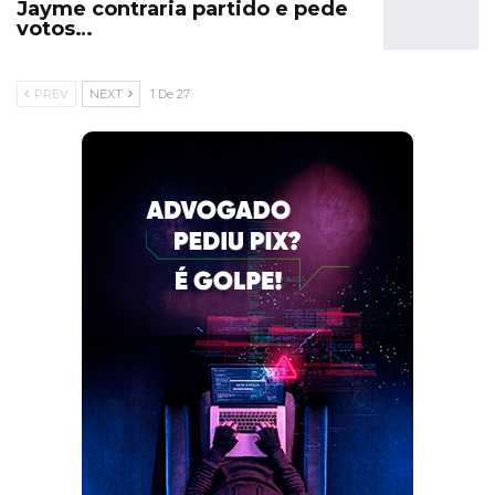
Jayme contraria partido e pede
votos…
PREV
NEXT
1 De 27