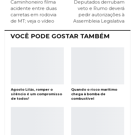
Caminhoneiro filma
Deputados derrubam
ReddIt
Pinterest
Telegram
acidente entre duas
veto e Rumo deverá
carretas em rodovia
pedir autorizações à
de MT; veja o vídeo
Assembleia Legislativa
Facebook Messenger
Viber
O email
VOCÊ PODE GOSTAR TAMBÉM
Agosto Lilás, romper o
Quando o risco marítimo
silêncio é um compromisso
chega à bomba de
de todos!
combustível