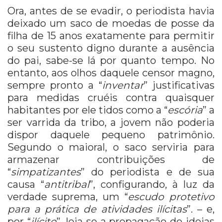
Ora, antes de se evadir, o periodista havia
deixado um saco de moedas de posse da
filha de 15 anos exatamente para permitir
o seu sustento digno durante a ausência
do pai, sabe-se lá por quanto tempo. No
entanto, aos olhos daquele censor magno,
sempre pronto a “
inventar
” justificativas
para medidas cruéis contra quaisquer
habitantes por ele tidos como a “
escória
” a
ser varrida da tribo, a jovem não poderia
dispor daquele pequeno patrimônio.
Segundo o maioral, o saco serviria para
armazenar contribuições de
“
simpatizantes
” do periodista e de sua
causa “
antitribal
”, configurando, à luz da
verdade suprema, um “
escudo protetivo
para a prática de atividades ilícitas
”. – e,
por “
ilícito
”, leia-se a propagação de ideias