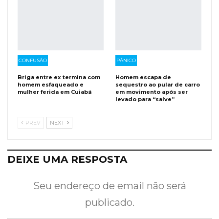
CONFUSÃO
PÂNICO
Briga entre ex termina com
Homem escapa de
homem esfaqueado e
sequestro ao pular de carro
mulher ferida em Cuiabá
em movimento após ser
levado para “salve”
PREV
NEXT
DEIXE UMA RESPOSTA
Seu endereço de email não será
publicado.