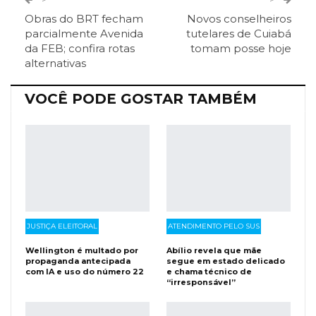
Obras do BRT fecham
Novos conselheiros
ReddIt
Pinterest
Telegram
parcialmente Avenida
tutelares de Cuiabá
da FEB; confira rotas
tomam posse hoje
alternativas
Facebook Messenger
Viber
O email
VOCÊ PODE GOSTAR TAMBÉM
JUSTIÇA ELEITORAL
ATENDIMENTO PELO SUS
Wellington é multado por
Abílio revela que mãe
propaganda antecipada
segue em estado delicado
com IA e uso do número 22
e chama técnico de
“irresponsável”