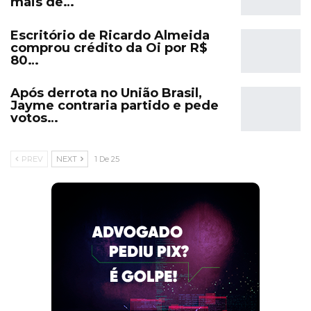
mais de…
Escritório de Ricardo Almeida
comprou crédito da Oi por R$
80…
Após derrota no União Brasil,
Jayme contraria partido e pede
votos…
PREV
NEXT
1 De 25