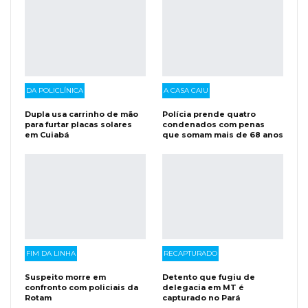
DA POLICLÍNICA
A CASA CAIU
Dupla usa carrinho de mão
Polícia prende quatro
para furtar placas solares
condenados com penas
em Cuiabá
que somam mais de 68 anos
FIM DA LINHA
RECAPTURADO
Suspeito morre em
Detento que fugiu de
confronto com policiais da
delegacia em MT é
Rotam
capturado no Pará