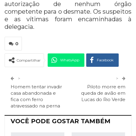
autorização de nenhum órgão
competente para o desmate. Os suspeitos
e as vítimas foram encaminhadas à
delegacia.
0
WhatsApp
Facebook
Compartilhar
Twitter
Google+
>
>
Homem tentar invadir
Piloto morre em
ReddIt
Pinterest
Telegram
casa abandonada e
queda de avião em
fica com ferro
Lucas do Rio Verde
atravessado na perna
Facebook Messenger
Viber
O email
VOCÊ PODE GOSTAR TAMBÉM