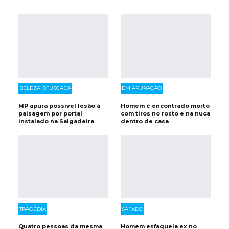
BELEZA OFUSCADA
EM APURAÇÃO
MP apura possível lesão à
Homem é encontrado morto
paisagem por portal
com tiros no rosto e na nuca
instalado na Salgadeira
dentro de casa
TRAGÉDIA
SAFADO
Quatro pessoas da mesma
Homem esfaqueia ex no