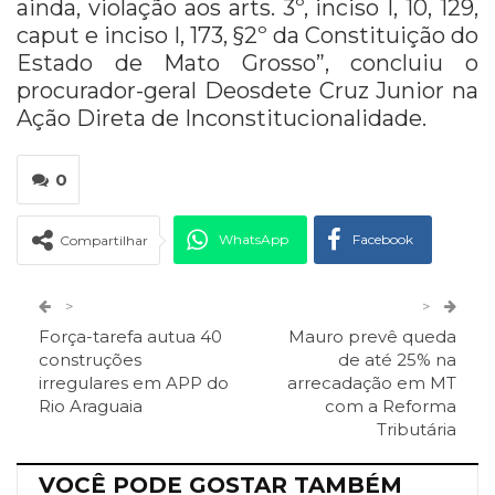
ainda, violação aos arts. 3º, inciso I, 10, 129,
caput e inciso I, 173, §2º da Constituição do
Estado de Mato Grosso”, concluiu o
procurador-geral Deosdete Cruz Junior na
Ação Direta de Inconstitucionalidade.
0
WhatsApp
Facebook
Compartilhar
Twitter
Google+
>
>
Força-tarefa autua 40
Mauro prevê queda
ReddIt
Pinterest
Telegram
construções
de até 25% na
irregulares em APP do
arrecadação em MT
Rio Araguaia
com a Reforma
Facebook Messenger
Viber
O email
Tributária
VOCÊ PODE GOSTAR TAMBÉM