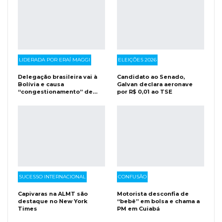
LIDERADA POR ERAÍ MAGGI
ELEIÇÕES 2026
Delegação brasileira vai à
Candidato ao Senado,
Bolívia e causa
Galvan declara aeronave
“congestionamento” de…
por R$ 0,01 ao TSE
SUCESSO INTERNACIONAL
CONFUSÃO
Capivaras na ALMT são
Motorista desconfia de
destaque no New York
“bebê” em bolsa e chama a
Times
PM em Cuiabá