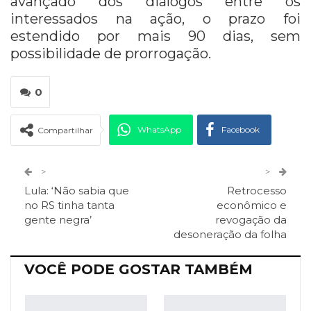
avançado dos diálogos entre os
interessados na ação, o prazo foi
estendido por mais 90 dias, sem
possibilidade de prorrogação.
0
WhatsApp
Facebook
Compartilhar
Twitter
Google+
>
>
Lula: ‘Não sabia que
Retrocesso
ReddIt
Pinterest
Telegram
no RS tinha tanta
econômico e
gente negra’
revogação da
desoneração da folha
Facebook Messenger
Viber
O email
VOCÊ PODE GOSTAR TAMBÉM