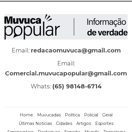
Email:
redacaomuvuca@gmail.com
Email:
Comercial.muvucapopular@gmail.com
Whats:
(65) 98148-6714
Home
Muvucadas
Política
Policial
Geral
Últimas Notícias
Cidades
Artigos
Esportes
Agronegócio
Destaques
Esporte
Mundo
Tecnologia