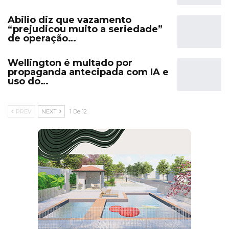
Abilio diz que vazamento
“prejudicou muito a seriedade”
de operação…
Wellington é multado por
propaganda antecipada com IA e
uso do…
PREV
NEXT
1 De 12