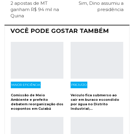
2 apostas de MT
Sim, Dino assumiu a
ReddIt
Pinterest
Telegram
ganham R$ 94 mil na
presidência
Quina
Facebook Messenger
Viber
O email
VOCÊ PODE GOSTAR TAMBÉM
MAIOR EFICIÊNCIA
PREJUÍZO
Comissão de Meio
Veículo fica submerso ao
Ambiente e prefeito
cair em buraco escondido
debatem reorganização dos
por água no Distrito
ecopontos em Cuiabá
Industrial;…