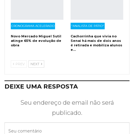
CRONOGRAMA ACELERADO
"ANALISTA DE PÁTIO"
Novo Mercado Miguel Sutil
Cachorrinha que vivia no
atinge 65% de evolução de
Senai há mais de dois anos
obra
é retirada e mobiliza alunos
e…
PREV
NEXT
DEIXE UMA RESPOSTA
Seu endereço de email não será
publicado.