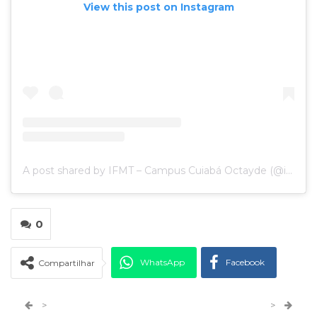
View this post on Instagram
A post shared by IFMT – Campus Cuiabá Octayde (@ifmtcuiabaoctayde)
0
WhatsApp
Facebook
Compartilhar
Twitter
Google+
>
>