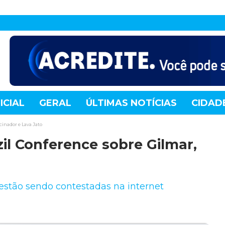
ICIAL
GERAL
ÚLTIMAS NOTÍCIAS
CIDAD
TE
MUNDO
TECNOLOGIA
VARIEDADES
inador e Lava Jato
il Conference sobre Gilmar,
estão sendo contestadas na internet