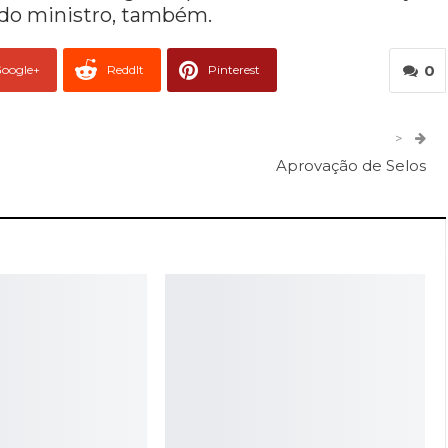
o do ministro, também.
0
oogle+
ReddIt
Pinterest
er
O email
>
Aprovação de Selos