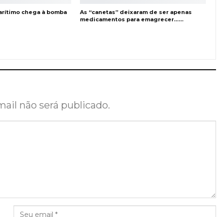
arítimo chega à bomba
As “canetas” deixaram de ser apenas
medicamentos para emagrecer……
ail não será publicado.