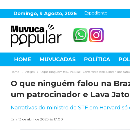
Expediente
Domingo, 9 Agosto, 2026
HOME
MUVUCADAS
POLÍTICA
POL
AGRONEGÓCIO
DESTAQUES
ESPOR
Home
Artigos
O que ninguém falou na Brazil Conference sobre Gilmar, um patroc
O que ninguém falou na Braz
um patrocinador e Lava Jato
Narrativas do ministro do STF em Harvard só 
Em
13 de abril de 2025 ás 17:00