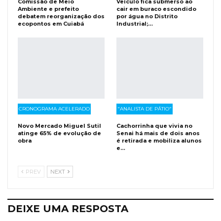
Comissão de Meio
Veículo fica submerso ao
Ambiente e prefeito
cair em buraco escondido
debatem reorganização dos
por água no Distrito
ecopontos em Cuiabá
Industrial;…
CRONOGRAMA ACELERADO
"ANALISTA DE PÁTIO"
Novo Mercado Miguel Sutil
Cachorrinha que vivia no
atinge 65% de evolução de
Senai há mais de dois anos
obra
é retirada e mobiliza alunos
e…
PREV
NEXT
DEIXE UMA RESPOSTA