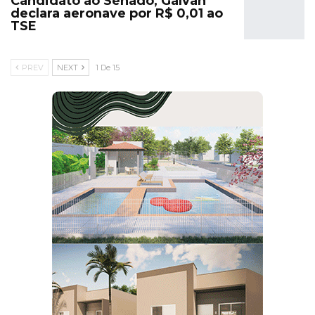
Candidato ao Senado, Galvan
declara aeronave por R$ 0,01 ao
TSE
PREV
NEXT
1 De 15