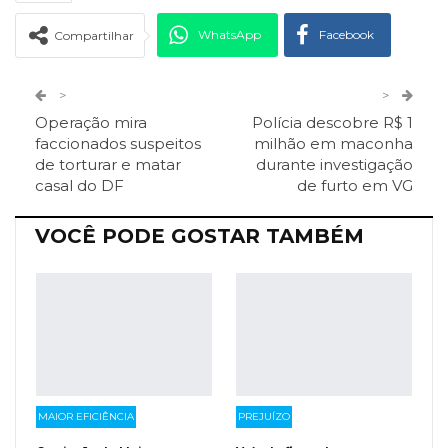
WhatsApp
Facebook
Compartilhar
Twitter
Google+
>
>
Operação mira
Polícia descobre R$ 1
ReddIt
Pinterest
Telegram
faccionados suspeitos
milhão em maconha
de torturar e matar
durante investigação
casal do DF
de furto em VG
Facebook Messenger
Viber
O email
VOCÊ PODE GOSTAR TAMBÉM
MAIOR EFICIÊNCIA
PREJUÍZO