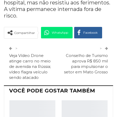
hospital, mas não resistiu aos ferimentos.
A vítima permanece internada fora de
risco.
WhatsApp
Facebook
Compartilhar
Twitter
Google+
>
>
Veja Vídeo Drone
Conselho de Turismo
ReddIt
Pinterest
Telegram
atinge carro no meio
aprova R$ 850 mil
de avenida na Rússia;
para impulsionar o
vídeo flagra veículo
setor em Mato Grosso
Facebook Messenger
Viber
O email
sendo atacado
VOCÊ PODE GOSTAR TAMBÉM