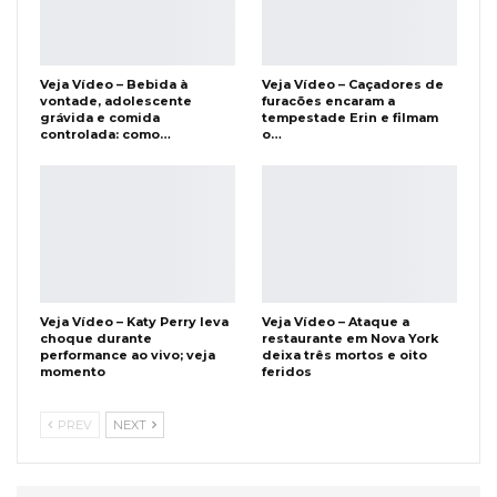
Veja Vídeo – Bebida à
Veja Vídeo – Caçadores de
vontade, adolescente
furacões encaram a
grávida e comida
tempestade Erin e filmam
controlada: como…
o…
Veja Vídeo – Katy Perry leva
Veja Vídeo – Ataque a
choque durante
restaurante em Nova York
performance ao vivo; veja
deixa três mortos e oito
momento
feridos
PREV
NEXT