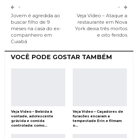
Twitter
Google+
>
>
Jovem é agredida ao
Veja Vídeo – Ataque a
ReddIt
Pinterest
Telegram
buscar filho de 9
restaurante em Nova
meses na casa do ex-
York deixa três mortos
companheiro em
e oito feridos
Facebook Messenger
Viber
O email
Cuiabá
VOCÊ PODE GOSTAR TAMBÉM
Veja Vídeo – Bebida à
Veja Vídeo – Caçadores de
vontade, adolescente
furacões encaram a
grávida e comida
tempestade Erin e filmam
controlada: como…
o…