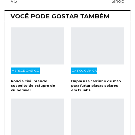
VG
Sinop
Facebook Messenger
Viber
O email
VOCÊ PODE GOSTAR TAMBÉM
MERECE CASTIGO
DA POLICLÍNICA
Polícia Civil prende
Dupla usa carrinho de mão
suspeito de estupro de
para furtar placas solares
vulnerável
em Cuiabá