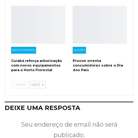
INVESTIMENTO
ALERTA
Cuiabá reforça arborização
Procon orienta
com novos equipamentos
consumidores sobre o Dia
para o Horto Florestal
dos Pais
PREV
NEXT
DEIXE UMA RESPOSTA
Seu endereço de email não será
publicado.