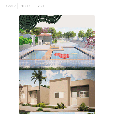
PREV
NEXT
1 De 23