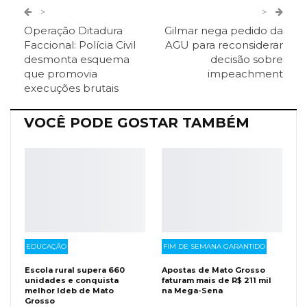
Twitter
Google+
>
>
Operação Ditadura
Gilmar nega pedido da
ReddIt
Pinterest
Telegram
Faccional: Polícia Civil
AGU para reconsiderar
desmonta esquema
decisão sobre
que promovia
impeachment
Facebook Messenger
Viber
O email
execuções brutais
VOCÊ PODE GOSTAR TAMBÉM
EDUCAÇÃO
FIM DE SEMANA GARANTIDO
Escola rural supera 660
Apostas de Mato Grosso
unidades e conquista
faturam mais de R$ 211 mil
melhor Ideb de Mato
na Mega-Sena
Grosso