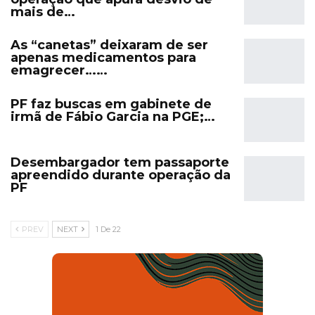
mais de…
As “canetas” deixaram de ser
apenas medicamentos para
emagrecer……
PF faz buscas em gabinete de
irmã de Fábio Garcia na PGE;…
Desembargador tem passaporte
apreendido durante operação da
PF
PREV
NEXT
1 De 22