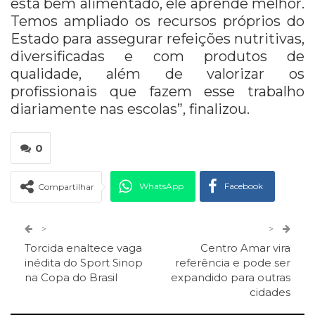
está bem alimentado, ele aprende melhor.
Temos ampliado os recursos próprios do
Estado para assegurar refeições nutritivas,
diversificadas e com produtos de
qualidade, além de valorizar os
profissionais que fazem esse trabalho
diariamente nas escolas”, finalizou.
0
WhatsApp
Facebook
Compartilhar
Twitter
Google+
>
>
Torcida enaltece vaga
Centro Amar vira
ReddIt
Pinterest
Telegram
inédita do Sport Sinop
referência e pode ser
na Copa do Brasil
expandido para outras
cidades
Facebook Messenger
Viber
O email