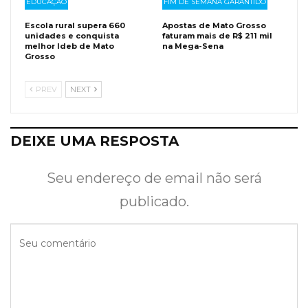
EDUCAÇÃO
FIM DE SEMANA GARANTIDO
Escola rural supera 660
Apostas de Mato Grosso
unidades e conquista
faturam mais de R$ 211 mil
melhor Ideb de Mato
na Mega-Sena
Grosso
PREV
NEXT
DEIXE UMA RESPOSTA
Seu endereço de email não será
publicado.