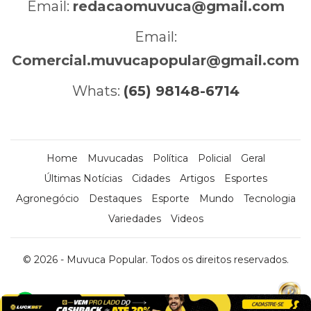
Email:
redacaomuvuca@gmail.com
Email:
Comercial.muvucapopular@gmail.com
Whats:
(65) 98148-6714
Home
Muvucadas
Política
Policial
Geral
Últimas Notícias
Cidades
Artigos
Esportes
Agronegócio
Destaques
Esporte
Mundo
Tecnologia
Variedades
Videos
© 2026 - Muvuca Popular. Todos os direitos reservados.
x