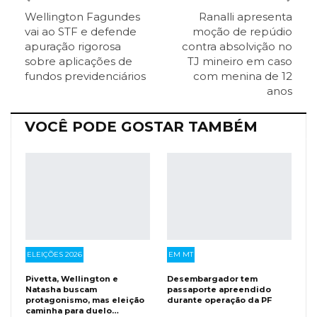
Wellington Fagundes
Ranalli apresenta
ReddIt
Pinterest
Telegram
vai ao STF e defende
moção de repúdio
apuração rigorosa
contra absolvição no
sobre aplicações de
TJ mineiro em caso
Facebook Messenger
Viber
O email
fundos previdenciários
com menina de 12
anos
VOCÊ PODE GOSTAR TAMBÉM
ELEIÇÕES 2026
EM MT
Pivetta, Wellington e
Desembargador tem
Natasha buscam
passaporte apreendido
protagonismo, mas eleição
durante operação da PF
caminha para duelo…