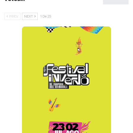
PREV
NEXT
1 De 25