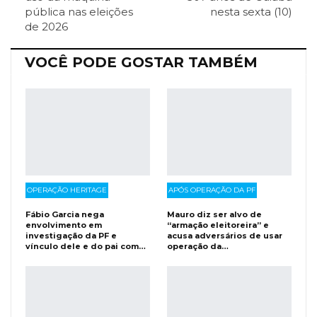
pública nas eleições
nesta sexta (10)
Facebook Messenger
Viber
O email
de 2026
VOCÊ PODE GOSTAR TAMBÉM
OPERAÇÃO HERITAGE
APÓS OPERAÇÃO DA PF
Fábio Garcia nega
Mauro diz ser alvo de
envolvimento em
“armação eleitoreira” e
investigação da PF e
acusa adversários de usar
vínculo dele e do pai com…
operação da…