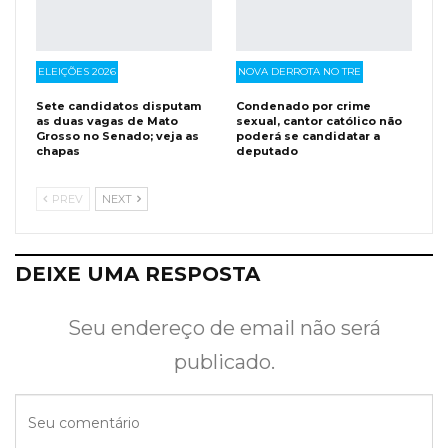
ELEIÇÕES 2026
NOVA DERROTA NO TRE
Sete candidatos disputam
Condenado por crime
as duas vagas de Mato
sexual, cantor católico não
Grosso no Senado; veja as
poderá se candidatar a
chapas
deputado
PREV
NEXT
DEIXE UMA RESPOSTA
Seu endereço de email não será
publicado.