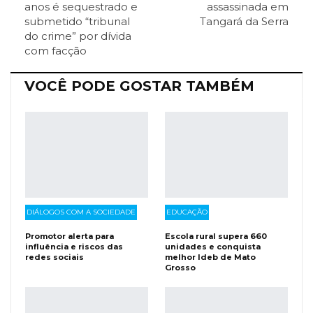
ReddIt
Pinterest
Telegram
anos é sequestrado e
assassinada em
submetido “tribunal
Tangará da Serra
do crime” por dívida
Facebook Messenger
Viber
O email
com facção
VOCÊ PODE GOSTAR TAMBÉM
DIÁLOGOS COM A SOCIEDADE
EDUCAÇÃO
Promotor alerta para
Escola rural supera 660
influência e riscos das
unidades e conquista
redes sociais
melhor Ideb de Mato
Grosso