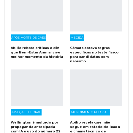
APÓS MORTE DE CÃES
MEDIDA
Abilio rebate críticas e diz
Câmara aprova regras
que Bem-Estar Animal vive
específicas no teste físico
melhor momento da história
para candidatos com
nanismo
JUSTIÇA ELEITORAL
ATENDIMENTO PELO SUS
Wellington é multado por
Abílio revela que mãe
propaganda antecipada
segue em estado delicado
com IA e uso do número 22
e chama técnico de