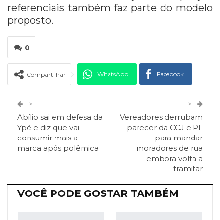
referenciais também faz parte do modelo
proposto.
0
WhatsApp
Facebook
Compartilhar
Twitter
Google+
>
>
Abílio sai em defesa da
Vereadores derrubam
ReddIt
Pinterest
Telegram
Ypê e diz que vai
parecer da CCJ e PL
consumir mais a
para mandar
marca após polêmica
moradores de rua
Facebook Messenger
Viber
O email
embora volta a
tramitar
VOCÊ PODE GOSTAR TAMBÉM