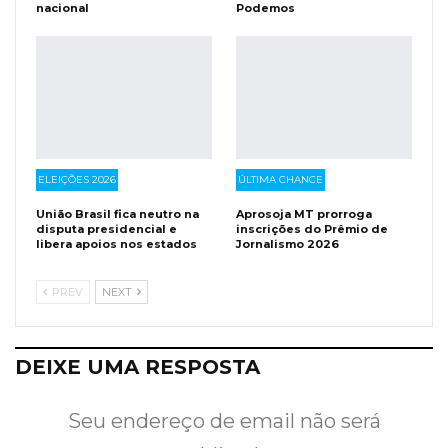
nacional
Podemos
ELEIÇÕES 2026
ÚLTIMA CHANCE
União Brasil fica neutro na
Aprosoja MT prorroga
disputa presidencial e
inscrições do Prêmio de
libera apoios nos estados
Jornalismo 2026
PREV
NEXT
DEIXE UMA RESPOSTA
Seu endereço de email não será